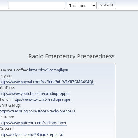
Radio Emergency Preparedness
Buy me a coffee:
https://ko-fi.com/gilgsn
Paypal:
https://www.paypal.com/biz/fund?id=WEYR7GMA494QL
YouTube:
https://www.youtube.com/c/radioprepper
Twitch:
https://www.twitch.tv/radioprepper
Shirt & Mug:
https://teespring.com/stores/radio-preppers
Patreon:
https://www.patreon.com/radioprepper
Odysee:
https://odysee.com/@RadioPrepper:d