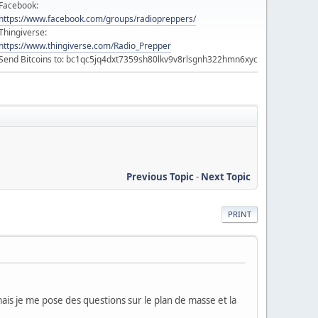
Facebook:
https://www.facebook.com/groups/radiopreppers/
Thingiverse:
https://www.thingiverse.com/Radio_Prepper
Send Bitcoins to: bc1qc5jq4dxt7359sh80lkv9v8rlsgnh322hmn6xyc
Previous Topic
-
Next Topic
PRINT
mais je me pose des questions sur le plan de masse et la