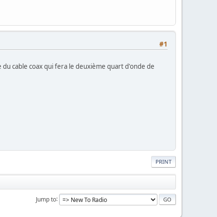
#1
esse du cable coax qui fera le deuxième quart d'onde de
PRINT
Jump to