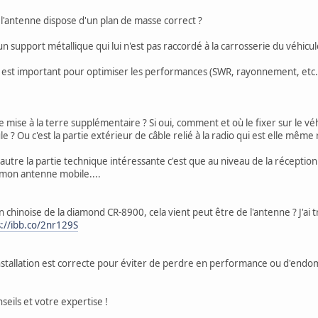
'antenne dispose d'un plan de masse correct ?
 support métallique qui lui n'est pas raccordé à la carrosserie du véhicul
e est important pour optimiser les performances (SWR, rayonnement, etc.),
e mise à la terre supplémentaire ? Si oui, comment et où le fixer sur le véhi
 ? Ou c'est la partie extérieur de câble relié à la radio qui est elle même r
, autre la partie technique intéressante c'est que au niveau de la réception
mon antenne mobile....
hinoise de la diamond CR-8900, cela vient peut être de l'antenne ? J'ai tr
s://ibb.co/2nr129S
nstallation est correcte pour éviter de perdre en performance ou d'end
seils et votre expertise !