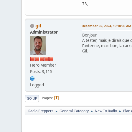
73,
gil
December 02, 2024, 10:18:06 AM
Administrator
Bonjour.
A tester, mais je dirais que
l'antenne, mais bon, la carr
Gil.
Hero Member
Posts: 3,115
Logged
Pages
1
GO UP
Radio Preppers
General Category
New To Radio
Plan
►
►
►